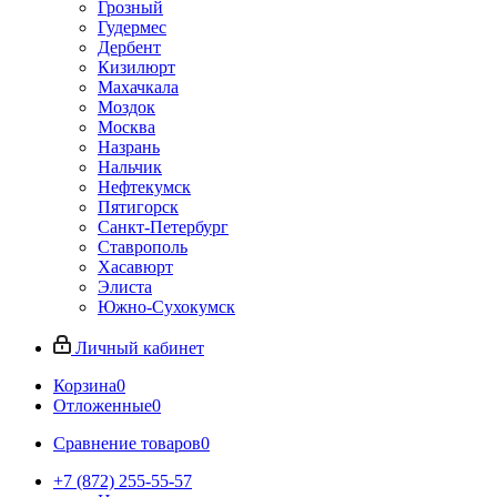
Грозный
Гудермес
Дербент
Кизилюрт
Махачкала
Моздок
Москва
Назрань
Нальчик
Нефтекумск
Пятигорск
Санкт-Петербург
Ставрополь
Хасавюрт
Элиста
Южно-Сухокумск
Личный кабинет
Корзина
0
Отложенные
0
Сравнение товаров
0
+7 (872) 255-55-57