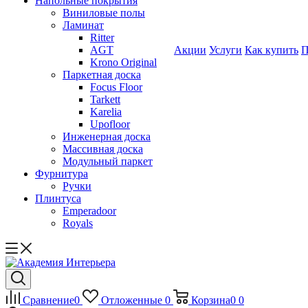
Напольные покрытия
Виниловые полы
Ламинат
Ritter
AGT
Акции
Услуги
Как купить
П
Krono Original
Паркетная доска
Focus Floor
Tarkett
Karelia
Upofloor
Инженерная доска
Массивная доска
Модульный паркет
Фурнитура
Ручки
Плинтуса
Emperadoor
Royals
Сравнение
0
Отложенные
0
Корзина
0
0