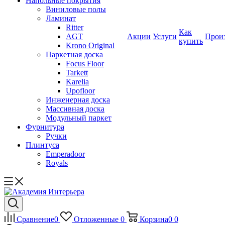
Напольные покрытия
Виниловые полы
Ламинат
Ritter
Как
AGT
Акции
Услуги
Прои
купить
Krono Original
Паркетная доска
Focus Floor
Tarkett
Karelia
Upofloor
Инженерная доска
Массивная доска
Модульный паркет
Фурнитура
Ручки
Плинтуса
Emperadoor
Royals
Сравнение
0
Отложенные
0
Корзина
0
0