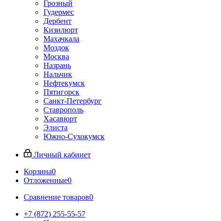
Грозный
Гудермес
Дербент
Кизилюрт
Махачкала
Моздок
Москва
Назрань
Нальчик
Нефтекумск
Пятигорск
Санкт-Петербург
Ставрополь
Хасавюрт
Элиста
Южно-Сухокумск
Личный кабинет
Корзина
0
Отложенные
0
Сравнение товаров
0
+7 (872) 255-55-57