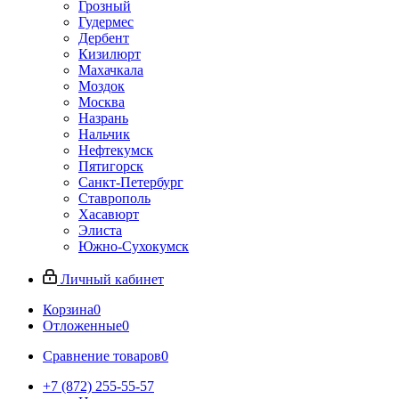
Грозный
Гудермес
Дербент
Кизилюрт
Махачкала
Моздок
Москва
Назрань
Нальчик
Нефтекумск
Пятигорск
Санкт-Петербург
Ставрополь
Хасавюрт
Элиста
Южно-Сухокумск
Личный кабинет
Корзина
0
Отложенные
0
Сравнение товаров
0
+7 (872) 255-55-57