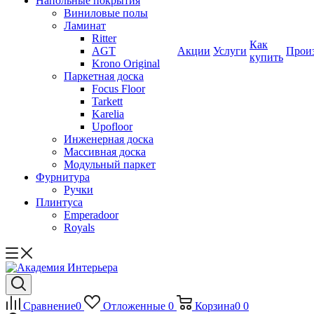
Напольные покрытия
Виниловые полы
Ламинат
Ritter
Как
AGT
Акции
Услуги
Прои
купить
Krono Original
Паркетная доска
Focus Floor
Tarkett
Karelia
Upofloor
Инженерная доска
Массивная доска
Модульный паркет
Фурнитура
Ручки
Плинтуса
Emperadoor
Royals
Сравнение
0
Отложенные
0
Корзина
0
0