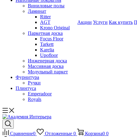
Напольные покрытия
Виниловые полы
Ламинат
Ritter
AGT
Акции
Услуги
Как купить
П
Krono Original
Паркетная доска
Focus Floor
Tarkett
Karelia
Upofloor
Инженерная доска
Массивная доска
Модульный паркет
Фурнитура
Ручки
Плинтуса
Emperadoor
Royals
Сравнение
0
Отложенные
0
Корзина
0
0