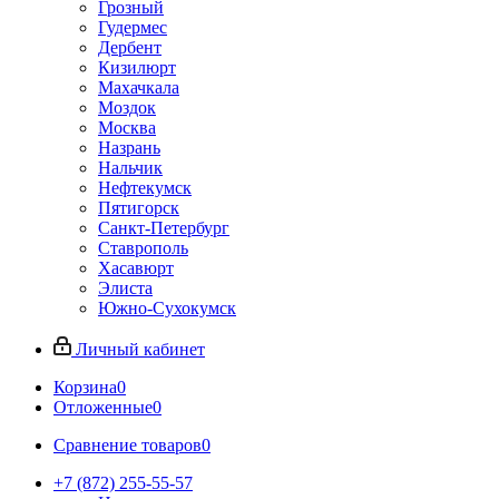
Грозный
Гудермес
Дербент
Кизилюрт
Махачкала
Моздок
Москва
Назрань
Нальчик
Нефтекумск
Пятигорск
Санкт-Петербург
Ставрополь
Хасавюрт
Элиста
Южно-Сухокумск
Личный кабинет
Корзина
0
Отложенные
0
Сравнение товаров
0
+7 (872) 255-55-57