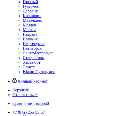
Грозный
Гудермес
Дербент
Кизилюрт
Махачкала
Моздок
Москва
Назрань
Нальчик
Нефтекумск
Пятигорск
Санкт-Петербург
Ставрополь
Хасавюрт
Элиста
Южно-Сухокумск
Личный кабинет
Корзина
0
Отложенные
0
Сравнение товаров
0
+7 (872) 255-55-57