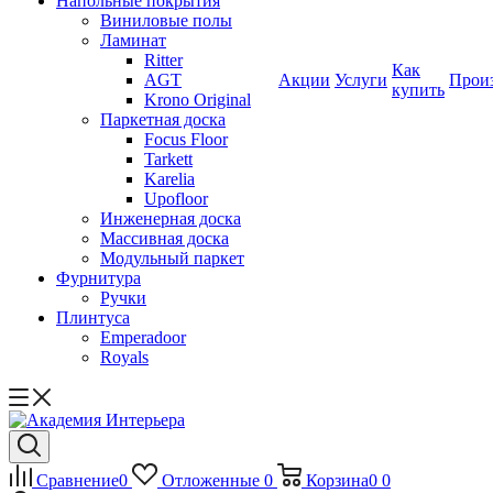
Напольные покрытия
Виниловые полы
Ламинат
Ritter
Как
AGT
Акции
Услуги
Прои
купить
Krono Original
Паркетная доска
Focus Floor
Tarkett
Karelia
Upofloor
Инженерная доска
Массивная доска
Модульный паркет
Фурнитура
Ручки
Плинтуса
Emperadoor
Royals
Сравнение
0
Отложенные
0
Корзина
0
0