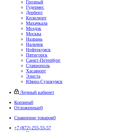
Грозный
Гудермес
Дербент
Кизилюрт
Махачкала
Моздок
Москва
Назрань
Нальчик
Нефтекумск
Пятигорск
Санкт-Петербург
Ставрополь
Хасавюрт
Элиста
Южно-Сухокумск
Личный кабинет
Корзина
0
Отложенные
0
Сравнение товаров
0
+7 (872) 255-55-57