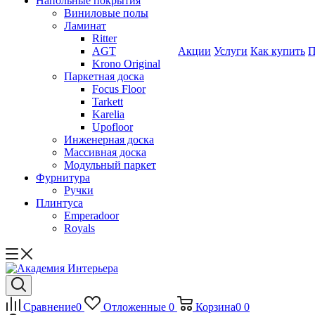
Напольные покрытия
Виниловые полы
Ламинат
Ritter
AGT
Акции
Услуги
Как купить
П
Krono Original
Паркетная доска
Focus Floor
Tarkett
Karelia
Upofloor
Инженерная доска
Массивная доска
Модульный паркет
Фурнитура
Ручки
Плинтуса
Emperadoor
Royals
Сравнение
0
Отложенные
0
Корзина
0
0