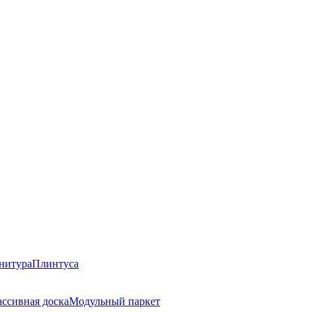
нитура
Плинтуса
ссивная доска
Модульный паркет