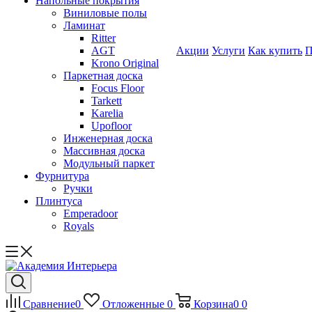
Напольные покрытия
Виниловые полы
Ламинат
Ritter
AGT
Акции
Услуги
Как купить
П
Krono Original
Паркетная доска
Focus Floor
Tarkett
Karelia
Upofloor
Инженерная доска
Массивная доска
Модульный паркет
Фурнитура
Ручки
Плинтуса
Emperadoor
Royals
Сравнение
0
Отложенные
0
Корзина
0
0