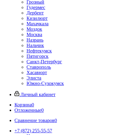
Грозный
Гудермес
Дербент
Кизилюрт
Махачкала
Моздок
Москва
Назрань
Нальчик
Нефтекумск
Пятигорск
Санкт-Петербург
Ставрополь
Хасавюрт
Элиста
Южно-Сухокумск
Личный кабинет
Корзина
0
Отложенные
0
Сравнение товаров
0
+7 (872) 255-55-57