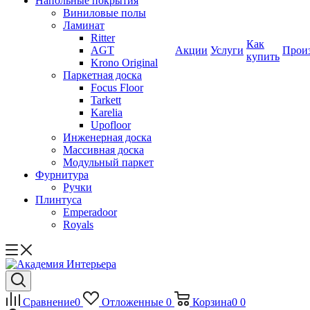
Напольные покрытия
Виниловые полы
Ламинат
Ritter
Как
AGT
Акции
Услуги
Прои
купить
Krono Original
Паркетная доска
Focus Floor
Tarkett
Karelia
Upofloor
Инженерная доска
Массивная доска
Модульный паркет
Фурнитура
Ручки
Плинтуса
Emperadoor
Royals
Сравнение
0
Отложенные
0
Корзина
0
0