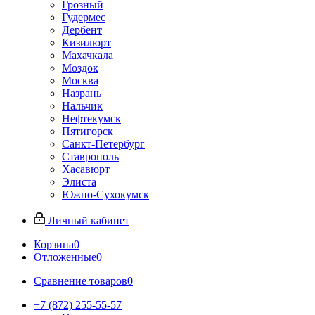
Грозный
Гудермес
Дербент
Кизилюрт
Махачкала
Моздок
Москва
Назрань
Нальчик
Нефтекумск
Пятигорск
Санкт-Петербург
Ставрополь
Хасавюрт
Элиста
Южно-Сухокумск
Личный кабинет
Корзина
0
Отложенные
0
Сравнение товаров
0
+7 (872) 255-55-57